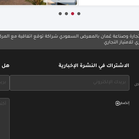
عُمان بالمعرض السعودي
شراكة توقع اتفاقية مع المركبات الثلجية
إطلا
ري
التج
الاشتراك في النشرة الإخبارية
هل ل
If
If
كل
you
you
see
see
this,
this,
إنضم
leave
leave
this
this
form
form
field
field