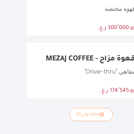
هوة مختصة
300٬000 ر.ع.
هوة مزاج - MEZAJ COFFEE
اهي "Drive-thru"
174٬545 ر.ع.
امتياز دولي (0)