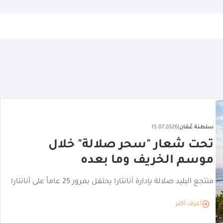
سلطنة عُمَان
|
16.07.2026
فندق انتركونتيننتال مسقط يحصل
على شهادة المفتاح الأخضر
حصل فندق إنتركونتيننتال مسقط على شهادة «المفتاح
الأخضر»، في إنجاز يعكس التزامه بالضيافة المسؤولة والحفاظ
على البيئة
أعرف أكثر