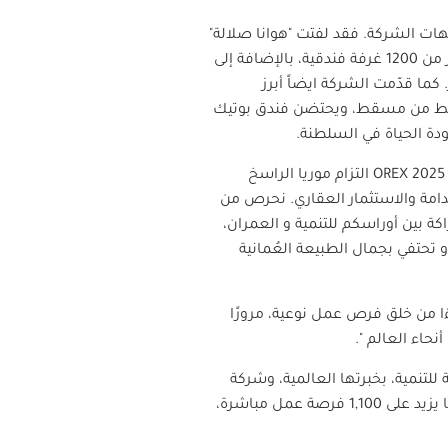
هات الشركة. فقد لفتت "هوانا صلالة"
الأنظار باعتبارها أكبر وجهة سياحية متكاملة في منطقة ظفار، بمساحة تتجاوز 13.6 مليون متر مربع، وتضم أكثر من 1200 غرفة فندقية، بالإضافة إلى
اشرة على البحر. كما قدّمت الشركة ايضاً أبرز
ة"، الذي يُعد أكثر من مجرد وجهة بحرية فاخرة، إذ يقع على بُعد 40 دقيقة فقط من مسقط، ويحتضن فندق بوتيك
دة الحياة في السلطنة.
OREX 2025
التزام موريا الراسخ
دامة والاستثمار العقاري. نحرص من
ة بين أوراسكم للتنمية و العمران،
و تحتفي بجمال الطبيعة العُمانية
ًا من خلق فرص عمل نوعية، مرورًا
نحاء العالم ".
للتنمية، بخبرتها العالمية، وشركة
عُمران، الذراع الحكومية لتطوير السياحة، وهي شراكات أثمرت عن تطوير أكثر من 1,200 غرفة فندقية، وتوفير ما يزيد على 1,100 فرصة عمل مباشرة،