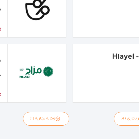
ق
شاورما هِليّل - Hlayel
ق
مق
 تجاري (4)
وكالة تجارية (1)