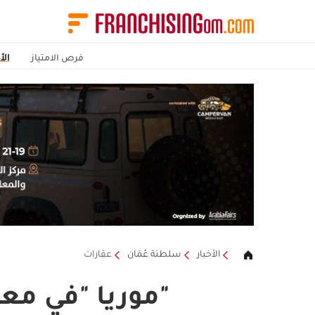
فرص الامتياز
الأ
الأخبار
سلطنة عُمَان
عقارات
"موريا "في معرض ع