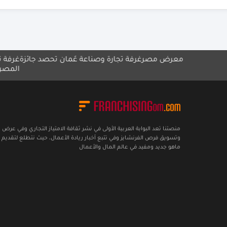
غرفة تجارة وصناعة عُمان تحصد جائزة
غرفة تجارة وصناعة 
المصري للامتياز التجا
منصتنا تعد البوابة العربية الأولى في نشر ثقافة الامتياز التجاري وفي عرض
وتسويق فرص الفرنشايز وفي تتبع أخبار ريادة الأعمال، حيث نتطلع لتقديم 
ماهو جديد ومفيد في عالم المال والأعمال