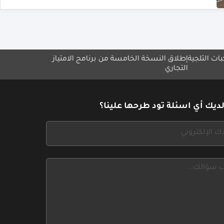
ق النسخة الخامسة من برنامج الامتياز
12علامة تجارية عمانية في معرض مصر
اري
ديك أي اسئلة تود طرحها علينا؟