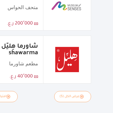
متحف الحواس
200٬000 ر.ع.
shawarma
مطعم شاورما
40٬000 ر.ع.
عرض الكل (5)
امتياز