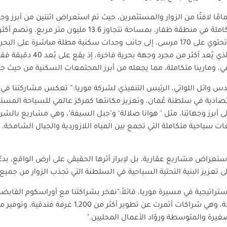
ًا لافتًا من الزوار والمستثمرين، حيث تم استعراض اثنتين من أبرز وج
أول حديقة مائية في السلطنة، ومارينا تحتوي على 170 مرسى، إلى جانب وحدات سكنية مطلة مب
التطورات في مشروع "جبل السيف
 ومارينا متكاملة، مما يجعله من أبرز المجتمعات السكنية من حيث جو
دس وائل اللواتي، الرئيس التنفيذي لشركة موريا:” تعكس مشاركتنا في
تصادية في سلطنة عُمان، وتعزيز مكانتها كمركز عالمي للسياحة المست
برز وجهاتنا، مثل ’ هوانا صلالة‘ و’جبل السيفة‘، وهي مشاريع بالشراك
ات سياحية متكاملة التي تجمع بين المياه اللازوردية والجبال الشامخة، 
تعراض مشاريع عقارية، بل لإبراز أثرها الحقيقي على أرض الواقع، بدء
تعزيز البنية التحتية السياحية في السلطنة التي تجذب الزوار من جميع أ
ستراتيجية في مسيرة موريا، قائلاً:"نفخر بشراكتنا مع أوراسكوم القابضة 
ة والمتوسطة وروّاد الأعمال المحليين."