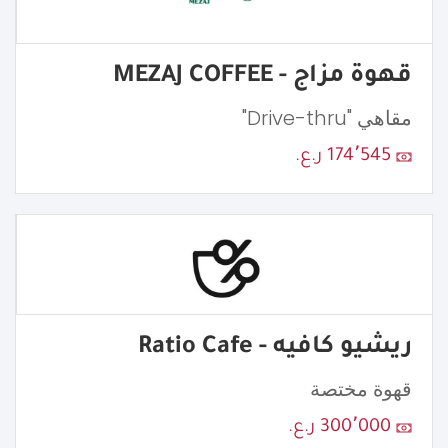
قهوة مزاج - MEZAJ COFFEE
مقاهي "Drive-thru"
174٬545 ر.ع.
ريشيو كافيه - Ratio Cafe
قهوة مختصة
300٬000 ر.ع.