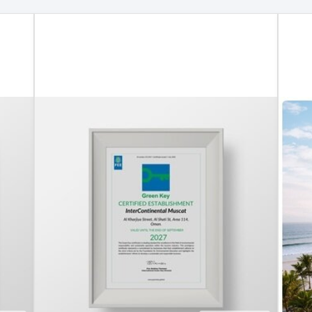
سلطنة
16.07.2026
|
عُمَان
فندق
انتركونتيننتال
مسقط
يحصل على
شهادة
المفتاح
الأخضر
حصل فندق
إنتركونتيننتال
مسقط على
شهادة
«المفتاح
الأخضر»، في
إنجاز يعكس
التزامه بالضيافة