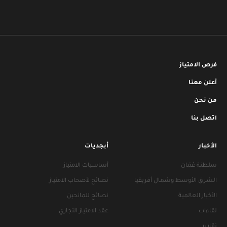
فرص الامتياز
أعلن معنا
من نحن
اتصل بنا
الأخبار
أبجديات
سلطنة عُمَان
أساسيات الامتياز
الشرق الأوسط وشمال أفريقيا
نصائح لأصحاب الامتياز
الأخبار العالمية
نصائح للمانحين
لقاءات
عقد الامتياز التجاري
تقارير