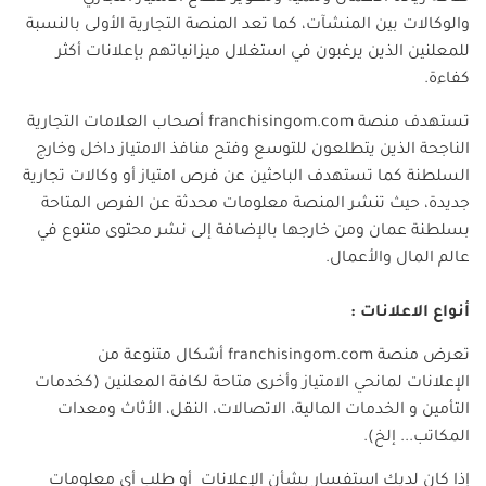
والوكالات بين المنشآت، كما تعد المنصة التجارية الأولى بالنسبة
للمعلنين الذين يرغبون في استغلال ميزانياتهم بإعلانات أكثر
كفاءة.
تستهدف منصة
franchisingom.com
أصحاب العلامات التجارية
الناجحة الذين يتطلعون للتوسع وفتح منافذ الامتياز داخل وخارج
السلطنة كما تستهدف الباحثين عن فرص امتياز أو وكالات تجارية
جديدة، حيث تنشر المنصة معلومات محدثة عن الفرص المتاحة
بسلطنة عمان ومن خارجها بالإضافة إلى نشر محتوى متنوع في
عالم المال والأعمال.
أنواع الاعلانات :
تعرض منصة
franchisingom.com
أشكال متنوعة من
الإعلانات لمانحي الامتياز وأخرى متاحة لكافة المعلنين
(كخدمات
التأمين و الخدمات المالية، الاتصالات، النقل، الأثاث ومعدات
المكاتب... إلخ).
إذا كان لديك استفسار بشأن الإعلانات أو طلب أي معلومات