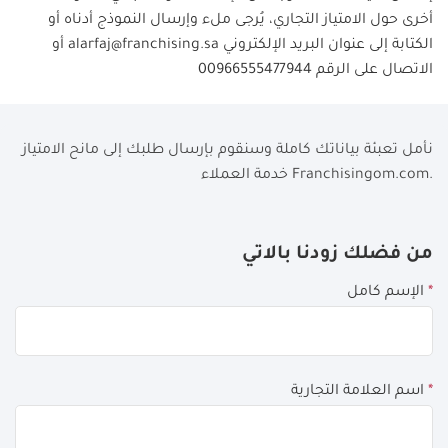
أخرى حول الامتياز التجاري، يُرجى ملء وإرسال النموذج أدناه أو
الكتابة إلى عنوان البريد الإلكتروني
alarfaj@franchising.sa
أو
الاتصال على الرقم
00966555477944
نأمل تعبئة بياناتك كاملة وسنقوم بإرسال طلبك إلى مانح الامتياز
خدمة العملاء Franchisingom.com.
If
من فضلك زودنا بالاتي
you
*
الإسم كامل
see
this,
leave
this
*
اسم العلامة التجارية
form
field