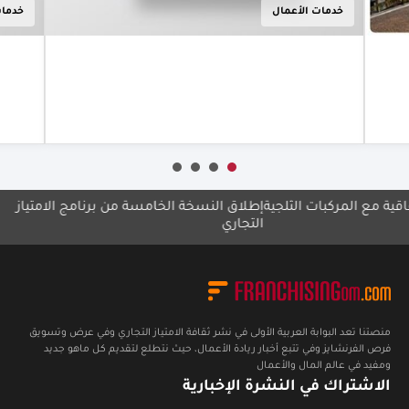
خدمات الأعمال
المسؤولة
والحفاظ على
البيئة
أعرف أكثر
ع المركبات الثلجية
إطلاق النسخة الخامسة من برنامج الامتياز
12علامة تجارية عمانية في معرض مصر
التجاري
منصتنا تعد البوابة العربية الأولى في نشر ثقافة الامتياز التجاري وفي عرض وتسويق
فرص الفرنشايز وفي تتبع أخبار ريادة الأعمال، حيث نتطلع لتقديم كل ماهو جديد
ومفيد في عالم المال والأعمال
الاشتراك في النشرة الإخبارية