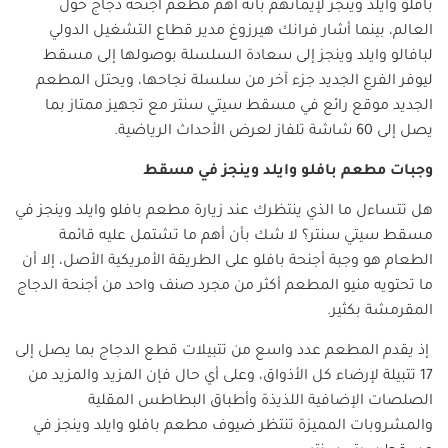
بافلو وايلد وينجز لإيمانهم بأنه أهم مطعم أجنحة دجاج حول
العالم، بينما أشار فرانك هيرزوغ مدير قطاع التشغيل الدولي
لبافالو وايلد وينجز إلى سعادة السلسلة بوصولها إلى مسقط
ليوفر الفرع الجديد جزء آخر من سلسلة نجاحها، ويحتل المطعم
الجديد موقع رائع في مسقط سيتي سنتر مع تجهيز ممتاز بما
يصل إلى 60 شاشة تلفاز لعرض الأحداث الرياضية.
وجبات مطعم بافلو وايلد وينجز في مسقط
هل تتساءل ما الذي ينتظرك عند زيارة مطعم بافلو وايلد وينجز في
مسقط سيتي سنتر؟ لا شك بأن أهم ما تشتمل عليه قائمة
الطعام هو وجبة أجنحة بافلو على الطريقة الأمريكية الأصل، إلا أن
ما تحتويه منيو المطعم أكثر من مجرد صنف واحد من أجنحة الدجاج
المقرمشة بكثير.
إذ يقدم المطعم عدد واسع من تتبيلات قطع الدجاج بما يصل إلى
17 تتبيلة لإرضاء كل الأذواق، وعلى أي حال فإن المزيد والمزيد من
الصلصات الإضافية اللذيذة وأطباق البطاطس المقلية
والمشروبات المميزة تنتظر ضيوف مطعم بافلو وايلد وينجز في