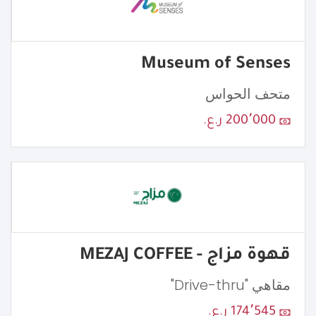
Museum of Senses
متحف الحواس
200٬000 ر.ع.
قهوة مزاج - MEZAJ COFFEE
مقاهي "Drive-thru"
174٬545 ر.ع.