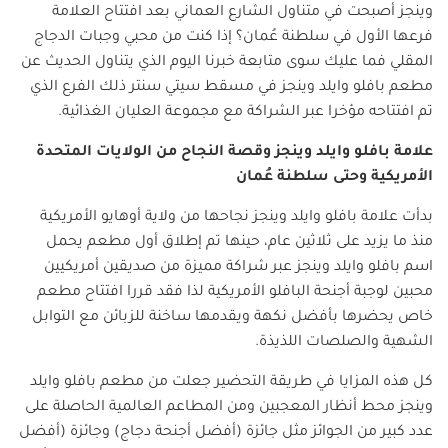
وينجز أصبحت في متناول الشارع العماني بعد افتتاح العلامة
فرعها الأول في سلطنة عُمان؟ إذا كنت من محبي وجبات الدجاج
المقلي فما عليك سوى متابعة خبرنا اليوم الذي يتناول الحديث عن
مطعم بافلو وايلد وينجز في مسقط سيتي سنتر ذلك الفرع الذي
تم افتتاحه مؤخرا عبر الشراكة مع مجموعة العليان الغذائية.
علامة بافلو وايلد وينجز وقصة النجاح من الولايات المتحدة
الأمريكية وحتى سلطنة عُمان
بدأت علامة بافلو وايلد وينجز نجاحها من ولاية أوهايو الأمريكية
منذ ما يزيد على ثلاثين عام، حينها تم إطلاق أول مطعم يحمل
اسم بافلو وايلد وينجز عبر شراكة مميزة من صديقين أمريكيين
محبين لوجبة أجنحة البافلو الأمريكية لذا فقد قررا افتتاح مطعم
خاص يحضرها بأفضل نكهة ويقدمها ساخنة للزبائن مع التوابل
الشهية والصلصات اللذيذة.
كل هذه المزايا في طريقة التحضير جعلت من مطعم بافلو وايلد
وينجز محط أنظار المعجبين ومن المطاعم العالمية الحاصلة على
عدد كبير من الجوائز مثل جائزة (أفضل أجنحة دجاج) وجائزة (أفضل