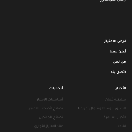
فرص الامتياز
أعلن معنا
من نحن
اتصل بنا
الأخبار
أبجديات
سلطنة عُمَان
أساسيات الامتياز
الشرق الأوسط وشمال أفريقيا
نصائح لأصحاب الامتياز
الأخبار العالمية
نصائح للمانحين
لقاءات
عقد الامتياز التجاري