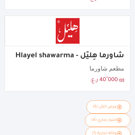
شاورما هِليّل - Hlayel shawarma
مطعم شاورما
40٬000 ر.ع.
عرض الكل (5)
امتياز تجاري (4)
وكالة تجارية (1)