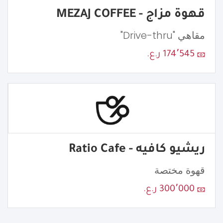
قهوة مزاج - MEZAJ COFFEE
مقاهي "Drive-thru"
174٬545 ر.ع.
ريشيو كافيه - Ratio Cafe
قهوة مختصة
300٬000 ر.ع.