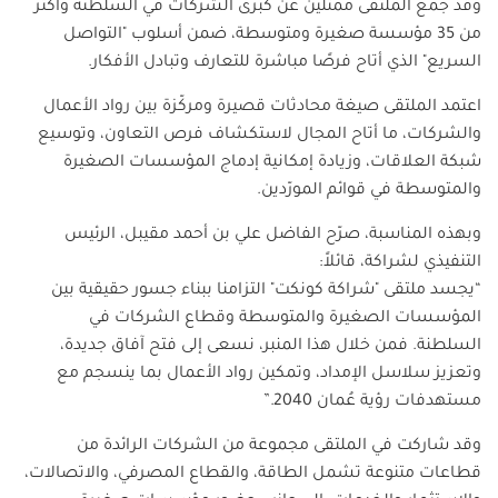
وقد جمع الملتقى ممثلين عن كبرى الشركات في السلطنة وأكثر
من 35 مؤسسة صغيرة ومتوسطة، ضمن أسلوب "التواصل
السريع" الذي أتاح فرصًا مباشرة للتعارف وتبادل الأفكار
.
اعتمد الملتقى صيغة محادثات قصيرة ومركّزة بين رواد الأعمال
والشركات، ما أتاح المجال لاستكشاف فرص التعاون، وتوسيع
شبكة العلاقات، وزيادة إمكانية إدماج المؤسسات الصغيرة
والمتوسطة في قوائم المورّدين
.
وبهذه المناسبة، صرّح الفاضل علي بن أحمد مقيبل، الرئيس
التنفيذي لشراكة، قائلاً
:
“
يجسد ملتقى "شراكة كونكت" التزامنا ببناء جسور حقيقية بين
المؤسسات الصغيرة والمتوسطة وقطاع الشركات في
السلطنة. فمن خلال هذا المنبر، نسعى إلى فتح آفاق جديدة،
وتعزيز سلاسل الإمداد، وتمكين رواد الأعمال بما ينسجم مع
مستهدفات رؤية عُمان 2040
.”
وقد شاركت في الملتقى مجموعة من الشركات الرائدة من
قطاعات متنوعة تشمل الطاقة، والقطاع المصرفي، والاتصالات،