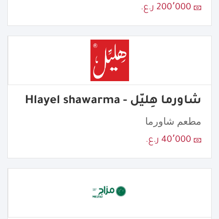
200٬000 ر.ع.
شاورما هِليّل - Hlayel shawarma
مطعم شاورما
40٬000 ر.ع.