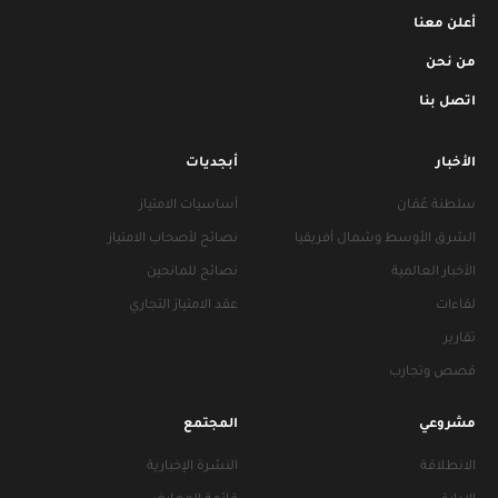
أعلن معنا
من نحن
اتصل بنا
الأخبار
أبجديات
سلطنة عُمَان
أساسيات الامتياز
الشرق الأوسط وشمال أفريقيا
نصائح لأصحاب الامتياز
الأخبار العالمية
نصائح للمانحين
لقاءات
عقد الامتياز التجاري
تقارير
قصص وتجارب
مشروعي
المجتمع
الانطلاقة
النشرة الإخبارية