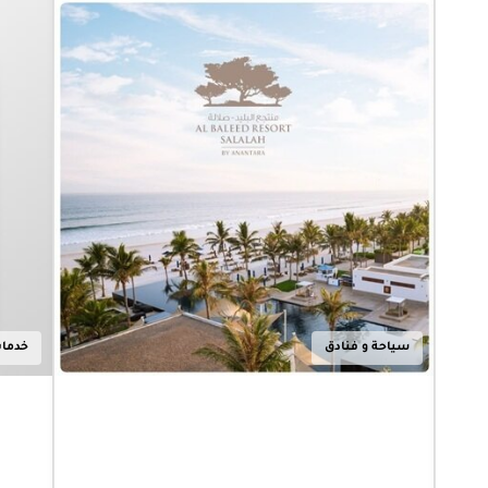
15.07.2026
|
عُمَان
تحت شعار
"سحر
صلالة" خلال
موسم
الخريف وما
بعده
منتجع البليد
صلالة بإدارة
أنانتارا يحتفل
بمرور 25 عاماً
على أنانتارا
خدمات الأعمال
أعرف أكثر